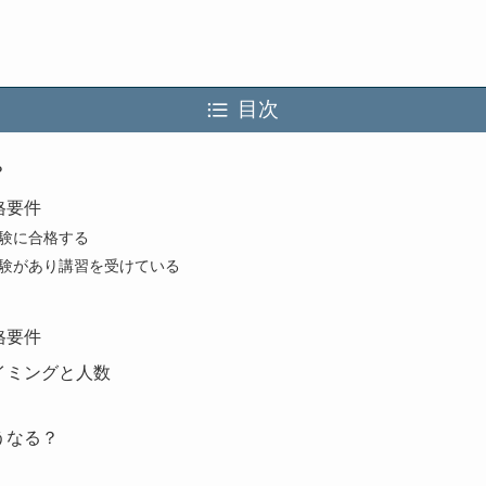
目次
？
格要件
験に合格する
験があり講習を受けている
格要件
イミングと人数
うなる？