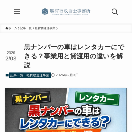
ホーム
記事一覧
軽貨物運送事業
黒ナンバーの車はレンタカーにで
2026
きる？事業用と貸渡用の違いを解
2/03
説
2026年2月3日
記事一覧
軽貨物運送事業